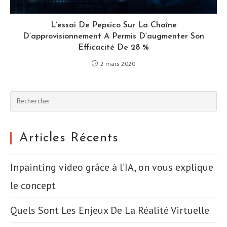
L’essai De Pepsico Sur La Chaîne
D’approvisionnement A Permis D’augmenter Son
Efficacité De 28 %
2 mars 2020
Pre
Esc
to
clo
Articles Récents
the
sea
Inpainting video grâce à l’IA, on vous explique
pan
le concept
Quels Sont Les Enjeux De La Réalité Virtuelle