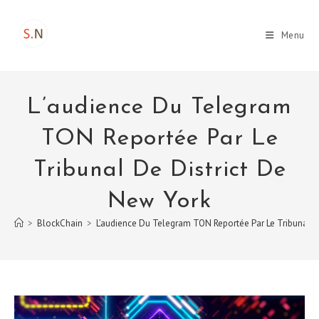
Skip
to
Menu
content
L’audience Du Telegram
TON Reportée Par Le
Tribunal De District De
New York
>
BlockChain
>
L’audience Du Telegram TON Reportée Par Le Tribunal D